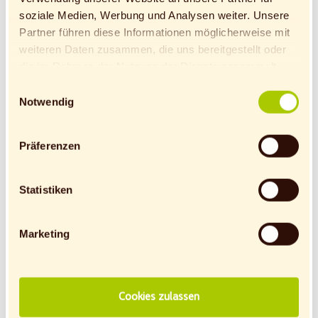
soziale Medien, Werbung und Analysen weiter. Unsere
Bergisch Gladbach
Partner führen diese Informationen möglicherweise mit
weiteren Daten zusammen, die uns bereitgestellt oder
die im Rahmen der Nutzung der Dienste gesammelt
wurden.
Einwilligungsauswahl
Hinweis auf Verarbeitung der auf dieser Webseite
Notwendig
erhobenen Daten in den USA durch Google: Unsere
Webseite verwendet Google Analytics. Nähere
Präferenzen
Ausbildung Verkäufer (m/w/d)
Informationen hierzu findest du unter Datenschutz.
im Einzelhandel - Bochum-
Indem auf „Cookies zulassen“ geklickt bzw. statistische
Wattenscheider Hellweg
Cookies erlaubt werden, wird zugleich gem. Art. 49 Abs.
Statistiken
(2026)
1 S. 1 lit a DS-GVO eingewilligt, dass die Daten in den
USA verarbeitet werden. Die USA werden vom
denn's Biomarkt GmbH
Markt
Marketing
Europäischen Gerichtshof als ein Land mit einem nach
EU-Standards unzureichendem Datenschutzniveau
Berufseinsteiger
Vollzeit
eingeschätzt. Es besteht insbesondere das Risiko, dass
die Daten durch US-Behörden, zu Kontroll- und zu
Ausbildung
44869
Bochum
Cookies zulassen
Überwachungszwecken, möglicherweise auch ohne