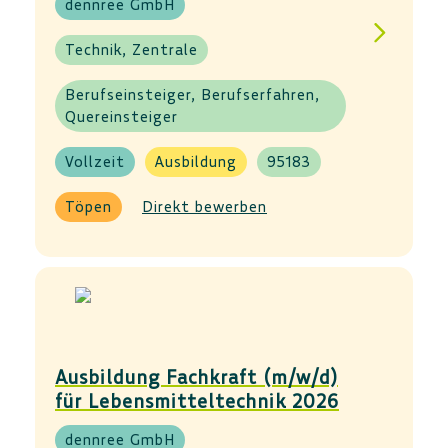
dennree GmbH
Technik, Zentrale
Berufseinsteiger, Berufserfahren,
Quereinsteiger
Vollzeit
Ausbildung
95183
Töpen
Direkt bewerben
Ausbildung Fachkraft (m/w/d)
für Lebensmitteltechnik 2026
dennree GmbH