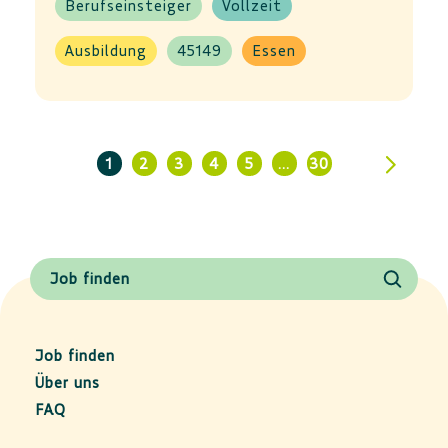
Berufseinsteiger
Vollzeit
Ausbildung
45149
Essen
1
2
3
4
5
…
30
Job finden
Job finden
Über uns
FAQ