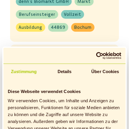
denn's Biomarkt GmbH
Markt
Berufseinsteiger
Vollzeit
Ausbildung
44869
Bochum
Zustimmung
Details
Über Cookies
Ausbildung Verkäufer (m/w/d)
im Einzelhandel - Bergisch
Gladbach (2026)
Diese Webseite verwendet Cookies
Wir verwenden Cookies, um Inhalte und Anzeigen zu
denn's Biomarkt GmbH
Markt
personalisieren, Funktionen für soziale Medien anbieten
zu können und die Zugriffe auf unsere Website zu
Berufseinsteiger
Vollzeit
analysieren. Außerdem geben wir Informationen zu der
Ausbildung
51465
Verwendung unserer Website an unsere Partner für