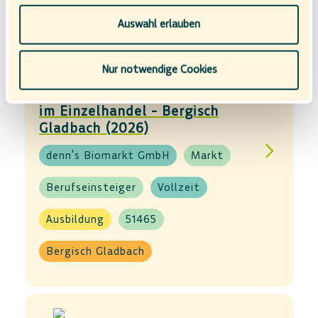
Rechtsbehelfsmöglichkeiten, verarbeitet werden
können. Wenn auf „Nur notwendige Cookies“ geklickt
Auswahl erlauben
bzw. statistische Cookies abgewählt werden, findet die
vorübergehend beschriebene Übermittlung nicht statt.
Nur notwendige Cookies
Ausbildung Kaufmann (m/w/d)
im Einzelhandel - Bergisch
Gladbach (2026)
denn's Biomarkt GmbH
Markt
Berufseinsteiger
Vollzeit
Ausbildung
51465
Bergisch Gladbach