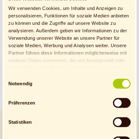
Hamburg-Hannover
Wir verwenden Cookies, um Inhalte und Anzeigen zu
personalisieren, Funktionen für soziale Medien anbieten
Porta Westfalica
zu können und die Zugriffe auf unsere Website zu
Kontakt
analysieren. Außerdem geben wir Informationen zu der
Werkstudent:in, Aushilfe
Verwendung unserer Website an unsere Partner für
Herr Sascha Welter
soziale Medien, Werbung und Analysen weiter. Unsere
s.welter@dennree.de
Partner führen diese Informationen möglicherweise mit
weiteren Daten zusammen, die uns bereitgestellt oder
die im Rahmen der Nutzung der Dienste gesammelt
wurden.
Einwilligungsauswahl
Hinweis auf Verarbeitung der auf dieser Webseite
Notwendig
erhobenen Daten in den USA durch Google: Unsere
Webseite verwendet Google Analytics. Nähere
Präferenzen
Informationen hierzu findest du unter Datenschutz.
Indem auf „Cookies zulassen“ geklickt bzw. statistische
Cookies erlaubt werden, wird zugleich gem. Art. 49 Abs.
Statistiken
1 S. 1 lit a DS-GVO eingewilligt, dass die Daten in den
USA verarbeitet werden. Die USA werden vom