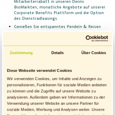
Mitarbeiterrabatt in unseren Denns
BioMärkten, monatliche Angebote auf unserer
Corporate Benefits Plattform und die Option
des Dienstradleasings
Genießen Sie entspanntes Pendeln & Reisen
mit unserem Zuschuss zum Deutschlandticket
Auf unserer eigenen eLearning Plattform
„Wissen macht BIO“ können Sie sich mit
vielfältigen Kursen weiterbilden oder Sie
Zustimmung
Details
Über Cookies
nutzen unser spannendes
Weiterbildungsangebot
Diese Webseite verwendet Cookies
Wir suchen Teamplayer! Deshalb kommen auch
unsere jährlichen Teamevents nicht zu kurz
Wir verwenden Cookies, um Inhalte und Anzeigen zu
personalisieren, Funktionen für soziale Medien anbieten
Wir freuen uns auf Sie!
zu können und die Zugriffe auf unsere Website zu
analysieren. Außerdem geben wir Informationen zu der
Verwendung unserer Website an unsere Partner für
soziale Medien, Werbung und Analysen weiter. Unsere