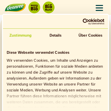
Job finden
Zustimmung
Details
Über Cookies
Job finden
Über uns
FAQ
Diese Webseite verwendet Cookies
Wir verwenden Cookies, um Inhalte und Anzeigen zu
Arbeiten in der Zentrale
personalisieren, Funktionen für soziale Medien anbieten
Arbeiten im Markt
zu können und die Zugriffe auf unsere Website zu
Arbeiten in der Logistik
analysieren. Außerdem geben wir Informationen zu der
Arbeiten in der Landwirtschaft
Verwendung unserer Website an unsere Partner für
Arbeiten in der Mode
soziale Medien, Werbung und Analysen weiter. Unsere
Partner führen diese Informationen möglicherweise mit
weiteren Daten zusammen, die uns bereitgestellt oder
Karrierelevel Schüler*innen
die im Rahmen der Nutzung der Dienste gesammelt
Karrierelevel Studierende