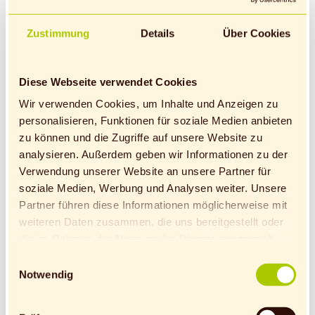
Zustimmung
Details
Über Cookies
Diese Webseite verwendet Cookies
Wir verwenden Cookies, um Inhalte und Anzeigen zu
Verkäufer (m/w/d)
personalisieren, Funktionen für soziale Medien anbieten
selbstständige Händler
zu können und die Zugriffe auf unsere Website zu
analysieren. Außerdem geben wir Informationen zu der
Weilheim
Verwendung unserer Website an unsere Partner für
Kontakt
soziale Medien, Werbung und Analysen weiter. Unsere
feste Anstellung
Partner führen diese Informationen möglicherweise mit
Monika Hohenleitner
weiteren Daten zusammen, die uns bereitgestellt oder
die im Rahmen der Nutzung der Dienste gesammelt
bewerbungen@biomichl.de
wurden.
Einwilligungsauswahl
Hinweis auf Verarbeitung der auf dieser Webseite
Notwendig
erhobenen Daten in den USA durch Google: Unsere
Webseite verwendet Google Analytics. Nähere